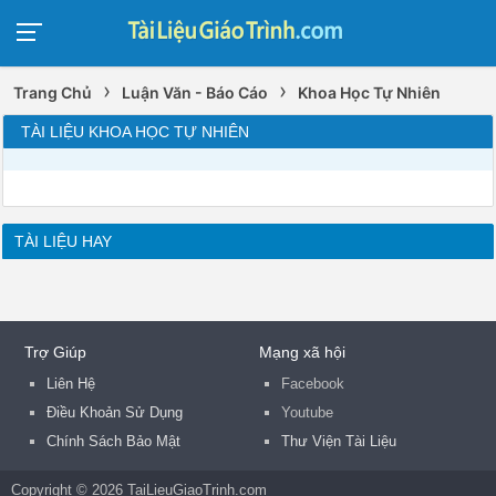
›
›
Trang Chủ
Luận Văn - Báo Cáo
Khoa Học Tự Nhiên
TÀI LIỆU KHOA HỌC TỰ NHIÊN
TÀI LIỆU HAY
Trợ Giúp
Mạng xã hội
Liên Hệ
Facebook
Điều Khoản Sử Dụng
Youtube
Chính Sách Bảo Mật
Thư Viện Tài Liệu
Copyright © 2026 TaiLieuGiaoTrinh.com