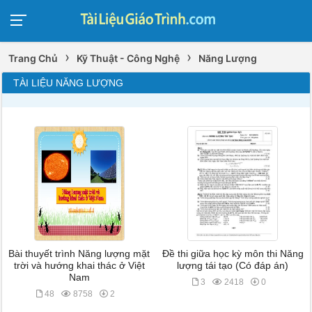
›
›
Trang Chủ
Kỹ Thuật - Công Nghệ
Năng Lượng
TÀI LIỆU NĂNG LƯỢNG
Bài thuyết trình Năng lượng mặt
Đề thi giữa học kỳ môn thi Năng
trời và hướng khai thác ở Việt
lượng tái tạo (Có đáp án)
Nam
3
2418
0
48
8758
2