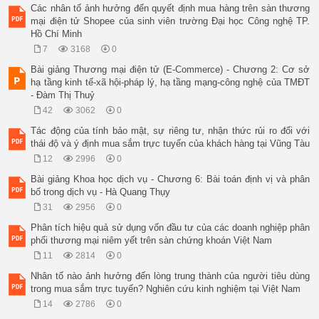
Các nhân tố ảnh hưởng đến quyết định mua hàng trên sàn thương
mại điện tử Shopee của sinh viên trường Đại học Công nghệ TP.
Hồ Chí Minh
7
3168
0
Bài giảng Thương mại điện tử (E-Commerce) - Chương 2: Cơ sở
hạ tầng kinh tế-xã hội-pháp lý, hạ tầng mạng-công nghệ của TMĐT
- Đàm Thị Thuỷ
42
3062
0
Tác động của tính bảo mật, sự riêng tư, nhận thức rủi ro đối với
thái độ và ý định mua sắm trực tuyến của khách hàng tại Vũng Tàu
12
2996
0
Bài giảng Khoa học dịch vụ - Chương 6: Bài toán định vị và phân
bố trong dịch vụ - Hà Quang Thụy
31
2956
0
Phân tích hiệu quả sử dụng vốn đầu tư của các doanh nghiệp phân
phối thương mại niêm yết trên sàn chứng khoán Việt Nam
11
2814
0
Nhân tố nào ảnh hưởng đến lòng trung thành của người tiêu dùng
trong mua sắm trực tuyến? Nghiên cứu kinh nghiệm tại Việt Nam
14
2786
0