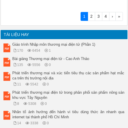
1
2
3
4
›
»
TÀI LIỆU HAY
Giáo trình Nhập môn thương mại điện tử (Phần 1)
170
6454
1
Bài giảng Thương mại điện tử - Cao Anh Thảo
135
5556
0
Phát triển thương mại và xúc tiến tiêu thụ các sản phẩm hạt mắc
ca trên thị trường nội địa
11
5542
0
Phát triển thương mại điện tử trong phân phối sản phẩm nông sản
khu vực Tây Nguyên
8
5308
0
Nhân tố ảnh hưởng đến hành vi tiêu dùng thức ăn nhanh qua
internet tại thành phố Hồ Chí Minh
14
3338
0