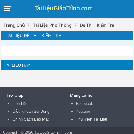
›
›
Trang Chủ
Tài Liệu Phổ Thông
Đề Thi - Kiểm Tra
TÀI LIỆU ĐỀ THI - KIỂM TRA
TÀI LIỆU HAY
Trợ Giúp
Mạng xã hội
Liên Hệ
Facebook
Điều Khoản Sử Dụng
Youtube
Chính Sách Bảo Mật
Thư Viện Tài Liệu
Copyright © 2026 TaiLieuGiaoTrinh.com