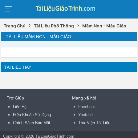
›
›
Trang Chủ
Tài Liệu Phổ Thông
Mầm Non - Mẫu Giáo
TÀI LIỆU MẦM NON - MẪU GIÁO
TÀI LIỆU HAY
Trợ Giúp
Mạng xã hội
Liên Hệ
Facebook
Điều Khoản Sử Dụng
Youtube
Chính Sách Bảo Mật
Thư Viện Tài Liệu
Copyright © 2026 TaiLieuGiaoTrinh.com