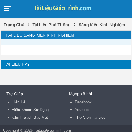
›
›
Trang Chủ
Tài Liệu Phổ Thông
Sáng Kiến Kinh Nghiệm
TÀI LIỆU SÁNG KIẾN KINH NGHIỆM
TÀI LIỆU HAY
Trợ Giúp
Mạng xã hội
Liên Hệ
Facebook
Điều Khoản Sử Dụng
Youtube
Chính Sách Bảo Mật
Thư Viện Tài Liệu
Copyright © 2026 TaiLieuGiaoTrinh.com